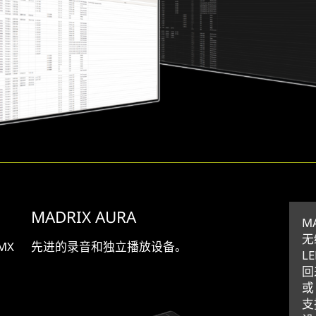
MADRIX AURA
M
无
MX
先进的录音和独立播放设备。
L
回
或
支