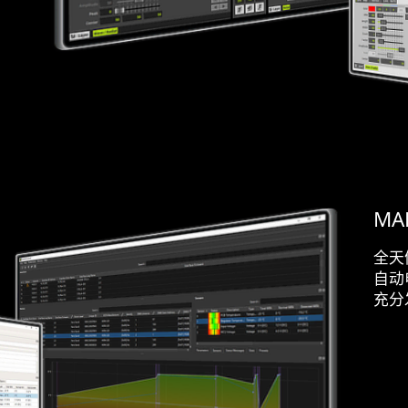
MA
全天
自动
充分