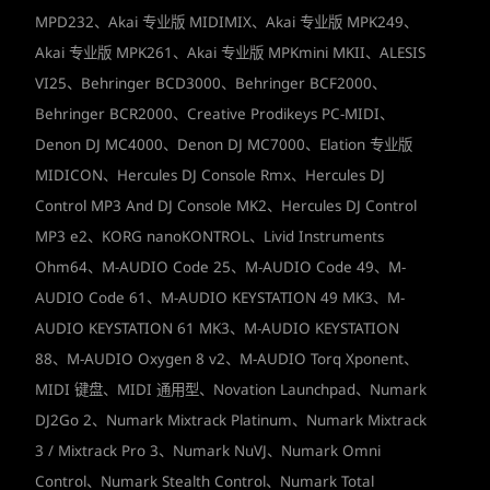
MPD232、Akai 专业版 MIDIMIX、Akai 专业版 MPK249、
Akai 专业版 MPK261、Akai 专业版 MPKmini MKII、ALESIS
VI25、Behringer BCD3000、Behringer BCF2000、
Behringer BCR2000、Creative Prodikeys PC-MIDI、
Denon DJ MC4000、Denon DJ MC7000、Elation 专业版
MIDICON、Hercules DJ Console Rmx、Hercules DJ
Control MP3 And DJ Console MK2、Hercules DJ Control
MP3 e2、KORG nanoKONTROL、Livid Instruments
Ohm64、M-AUDIO Code 25、M-AUDIO Code 49、M-
AUDIO Code 61、M-AUDIO KEYSTATION 49 MK3、M-
AUDIO KEYSTATION 61 MK3、M-AUDIO KEYSTATION
88、M-AUDIO Oxygen 8 v2、M-AUDIO Torq Xponent、
MIDI 键盘、MIDI 通用型、Novation Launchpad、Numark
DJ2Go 2、Numark Mixtrack Platinum、Numark Mixtrack
3 / Mixtrack Pro 3、Numark NuVJ、Numark Omni
Control、Numark Stealth Control、Numark Total